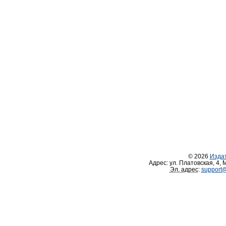
© 2026
Изда
Адрес:
ул. Платовская, 4
,
М
Эл. адрес
:
support@