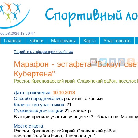
Спортивный л
06
.
08
.
2026
13
59
47
Главная
Забеги
Материалы
Карта
Участвовать
Перейти к информации о забегах
Марафон - эстафета "Вокруг све
Кубертена"
Россия, Краснодарский край, Славянский район, поселок 
Дата проведения:
10.10.2013
Способ передвижения:
роликовые коньки
Количество участников:
21
Суммарная дистанция:
21 километр
В акции приняли участие учащиеся 3 - 6 классов. Маршру
Место старта
Россия, Краснодарский край, Славянский район,
поселок Голубая Нива, Школьная, д. 1