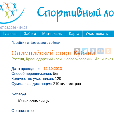
Спортивный л
07
.
08
.
2026
4
:
54
:
03
Главная
Забеги
Материалы
Карта
Участвовать
Перейти к информации о забегах
Олимпийский старт Кубани
Россия, Краснодарский край, Новопокровский, Ильинская,
Дата проведения:
12.10.2013
Способ передвижения:
бег
Количество участников:
120
Суммарная дистанция:
210 километров
Команды
Юные олимпийцы
Организаторы