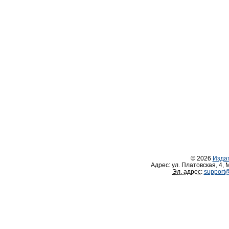
© 2026
Изда
Адрес:
ул. Платовская, 4
,
М
Эл. адрес
:
support@