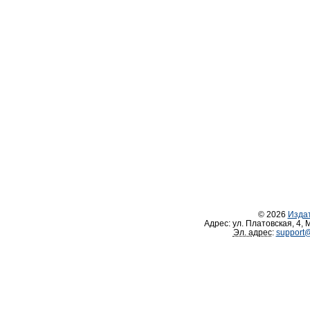
© 2026
Изда
Адрес:
ул. Платовская, 4
,
М
Эл. адрес
:
support@