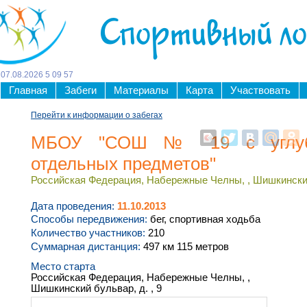
Спортивный л
07
.
08
.
2026
5
09
57
Главная
Забеги
Материалы
Карта
Участвовать
Перейти к информации о забегах
МБОУ "СОШ № 19 с углубл
отдельных предметов"
Российская Федерация, Набережные Челны, , Шишкинский 
Дата проведения:
11.10.2013
Способы передвижения:
бег, спортивная ходьба
Количество участников:
210
Суммарная дистанция:
497 км 115 метров
Место старта
Российская Федерация, Набережные Челны, ,
Шишкинский бульвар, д. , 9