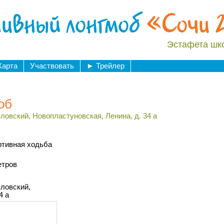
ивный лонгмоб
«Сочи 
Эстафета шк
Карта
Участвовать
►
Трейлер
об
ловский, Новопластуновская, Ленина, д. 34 а
ртивная ходьба
етров
вловский,
4 а