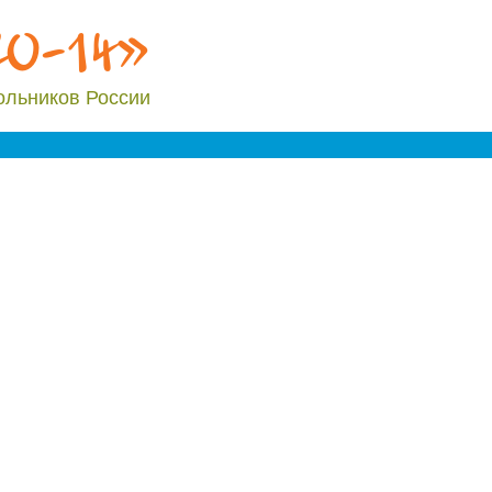
20-14»
ольников России