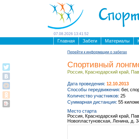
Спорт
07
.
08
.
2026
13
:
41
:
53
Главная
Забеги
Материалы
Перейти к информации о забегах
Спортивный лонгм
Россия, Краснодарский край, Пав
Дата проведения:
12.10.2013
Способы передвижения:
бег, спо
Количество участников:
25
Суммарная дистанция:
55 килом
Место старта
Россия, Краснодарский край, Па
Новопластуновская, Ленина, д. 3