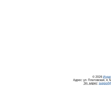
© 2026
Изда
Адрес:
ул. Платовская, 4
,
М
Эл. адрес
:
support@