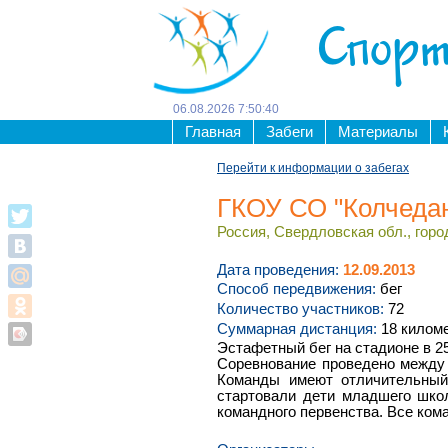
Спорт
06
.
08
.
2026
7
:
50
:
40
Главная
Забеги
Материалы
Перейти к информации о забегах
ГКОУ СО "Колчеда
Россия, Свердловская обл., горо
Дата проведения:
12.09.2013
Способ передвижения:
бег
Количество участников:
72
Суммарная дистанция:
18 килом
Эстафетный бег на стадионе в 2
Соревнование проведено между т
Команды имеют отличительный 
стартовали дети младшего шко
командного первенства. Все ком