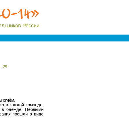
20-14»
ольников России
. 29
 огнём.
ка в каждой команде.
т в одежде. Первыми
вания прошли в виде