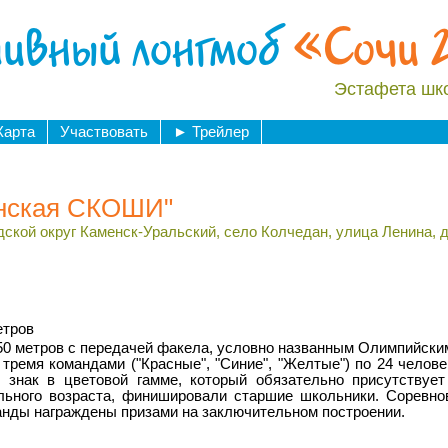
ивный лонгмоб
«Сочи 
Эстафета шк
Карта
Участвовать
►
Трейлер
нская СКОШИ"
дской округ Каменск-Уральский, село Колчедан, улица Ленина, д
етров
50 метров с передачей факела, условно названным Олимпийским
ремя командами ("Красные", "Синие", "Желтые") по 24 челове
знак в цветовой гамме, который обязательно присутствуе
льного возраста, финишировали старшие школьники. Соревно
анды награждены призами на заключительном построении.