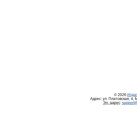
© 2026
Изда
Адрес:
ул. Платовская, 4
,
М
Эл. адрес
:
support@