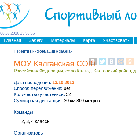
Спортивный л
06
.
08
.
2026
13
:
53
:
56
Главная
Забеги
Материалы
Карта
Участвовать
Перейти к информации о забегах
МОУ Калганская СОШ
Российская Федерация, село Калга, , Калганский район, д
Дата проведения:
13.10.2013
Способ передвижения:
бег
Количество участников:
52
Суммарная дистанция:
20 км 800 метров
Команды
2, 3, 4 классы
Организаторы