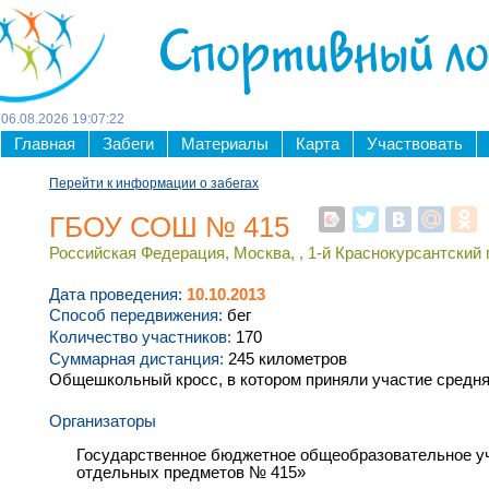
Спортивный л
06
.
08
.
2026
19
:
07
:
23
Главная
Забеги
Материалы
Карта
Участвовать
Перейти к информации о забегах
ГБОУ СОШ № 415
Российская Федерация, Москва, , 1-й Краснокурсантский 
Дата проведения:
10.10.2013
Способ передвижения:
бег
Количество участников:
170
Суммарная дистанция:
245 километров
Общешкольный кросс, в котором приняли участие средняя
Организаторы
Государственное бюджетное общеобразовательное у
отдельных предметов № 415»