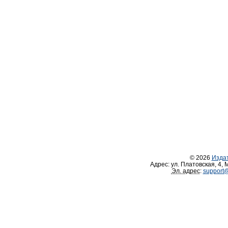
© 2026
Изда
Адрес:
ул. Платовская, 4
,
М
Эл. адрес
:
support@