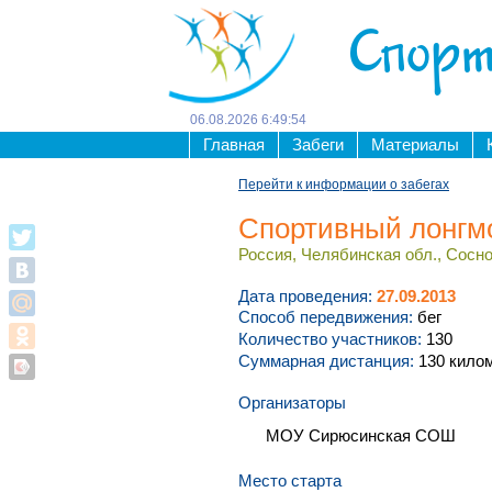
Спорт
06
.
08
.
2026
6
:
49
:
54
Главная
Забеги
Материалы
Перейти к информации о забегах
Спортивный лонгмо
Россия, Челябинская обл., Соснов
Дата проведения:
27.09.2013
Способ передвижения:
бег
Количество участников:
130
Суммарная дистанция:
130 кило
Организаторы
МОУ Сирюсинская СОШ
Место старта