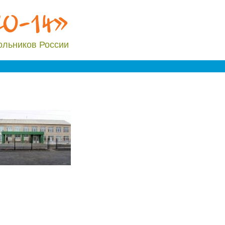
20-14»
ольников России