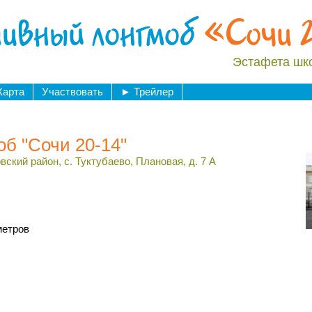
ивный лонгмоб
«Сочи 
Эстафета шк
Карта
Участвовать
►
Трейлер
б "Сочи 20-14"
ский район, с. Туктубаево, Плановая, д. 7 А
метров