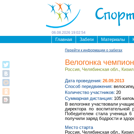
Спорт
06
.
08
.
2026
19
:
02
:
54
Главная
Забеги
Материалы
Перейти к информации о забегах
Велогонка чемпио
Россия, Челябинская обл., Кизил
Дата проведения:
26.09.2013
Способ передвижения:
велосипе
Количество участников:
20
Суммарная дистанция:
105 кило
В велогонке участвовали учащие
директора по воспитательной 
Победителем стала ученица 6 
получили заряд бодрости и здор
Место старта
Россия, Челябинская обл., Кизил