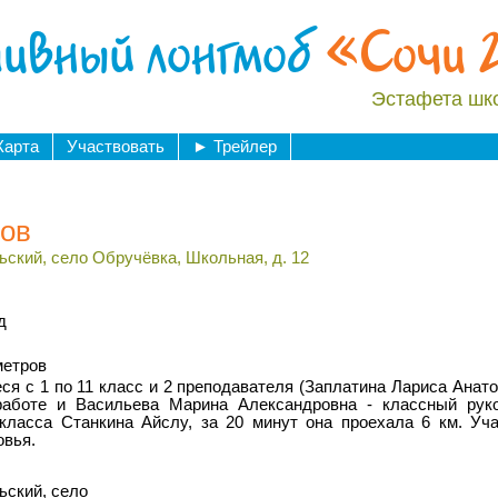
ивный лонгмоб
«Сочи 
Эстафета шк
Карта
Участвовать
►
Трейлер
нов
ьский, село Обручёвка, Школьная, д. 12
д
метров
ся с 1 по 11 класс и 2 преподавателя (Заплатина Лариса Анат
работе и Васильева Марина Александровна - классный руко
класса Станкина Айслу, за 20 минут она проехала 6 км. Уча
овья.
ьский, село