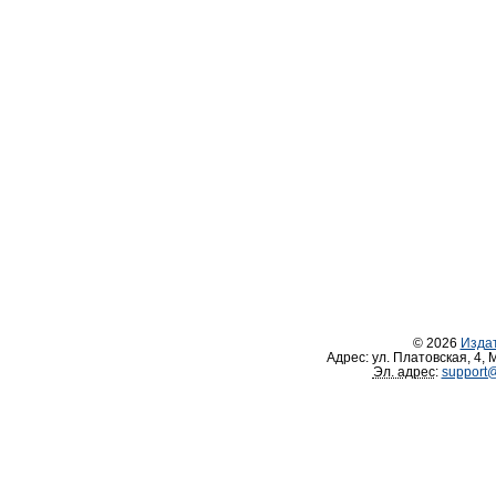
© 2026
Изда
Адрес:
ул. Платовская, 4
,
М
Эл. адрес
:
support@