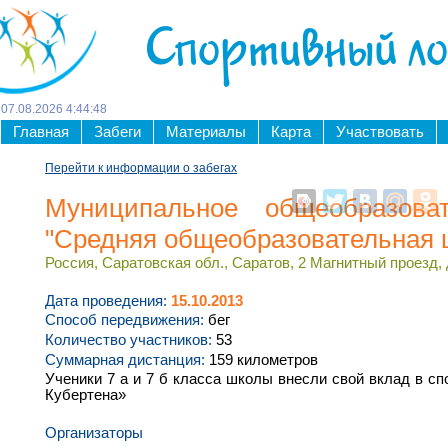
Спортивный л
07
.
08
.
2026
4
:
44
:
49
Главная
Забеги
Материалы
Карта
Участвовать
Перейти к информации о забегах
Муниципальное общеобразова
"Средняя общеобразовательная 
Россия, Саратовская обл., Саратов, 2 Магнитный проезд, 
Дата проведения:
15.10.2013
Способ передвижения:
бег
Количество участников:
53
Суммарная дистанция:
159 километров
Ученики 7 а и 7 б класса школы внесли свой вклад в с
Кубертена»
Организаторы