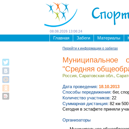
Спорт
08
.
08
.
2026
13
:
06
:
24
Главная
Забеги
Материалы
Перейти к информации о забегах
Муниципальное о
"Средняя общеобр
Россия, Саратовская обл., Сарат
Дата проведения:
18.10.2013
Способы передвижения:
бег, спо
Количество участников:
22
Суммарная дистанция:
82 км 500
Сегодня в эстафете приняли уча
Организаторы
Муниципальное общеобразов