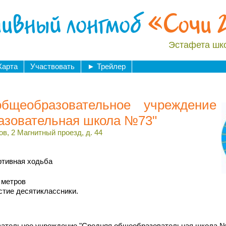
ивный лонгмоб
«Сочи 
Эстафета шк
Карта
Участвовать
►
Трейлер
бщеобразовательное учреждение
азовательная школа №73"
ов, 2 Магнитный проезд, д. 44
ртивная ходьба
 метров
стие десятиклассники.
ательное учреждение "Средняя общеобразовательная школа №