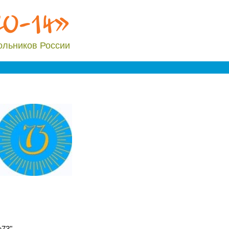
20-14»
ольников России
73"