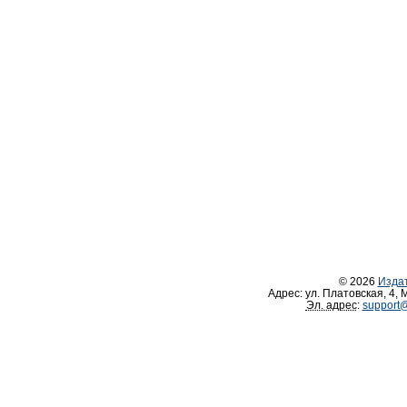
© 2026
Изда
Адрес:
ул. Платовская, 4
,
М
Эл. адрес
:
support@