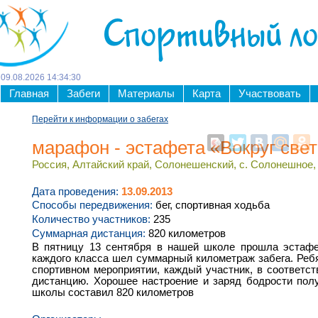
Спортивный л
09
.
08
.
2026
14
:
34
:
30
Главная
Забеги
Материалы
Карта
Участвовать
Перейти к информации о забегах
марафон - эстафета «Вокруг све
Россия, Алтайский край, Солонешенский, с. Солонешное, 
Дата проведения:
13.09.2013
Способы передвижения:
бег, спортивная ходьба
Количество участников:
235
Суммарная дистанция:
820 километров
В пятницу 13 сентября в нашей школе прошла эстафет
каждого класса шел суммарный километраж забега. Ребят
спортивном мероприятии, каждый участник, в соответ
дистанцию. Хорошее настроение и заряд бодрости пол
школы составил 820 километров