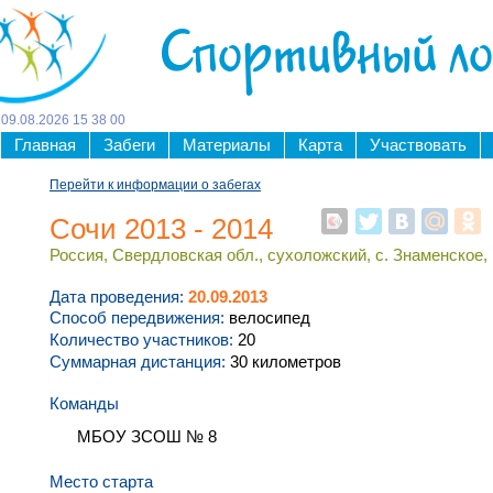
Спортивный л
09
.
08
.
2026
15
:
38
:
00
Главная
Забеги
Материалы
Карта
Участвовать
Перейти к информации о забегах
Сочи 2013 - 2014
Россия, Свердловская обл., сухоложский, с. Знаменское, Г
Дата проведения:
20.09.2013
Способ передвижения:
велосипед
Количество участников:
20
Суммарная дистанция:
30 километров
Команды
МБОУ ЗСОШ № 8
Место старта