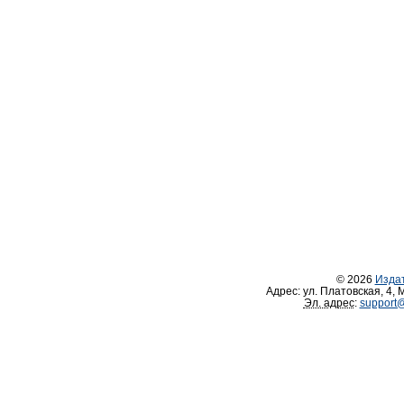
© 2026
Изда
Адрес:
ул. Платовская, 4
,
М
Эл. адрес
:
support@