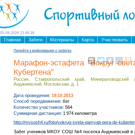
Спортивный л
05
.
08
.
2026
23
:
48
:
38
Главная
Забеги
Материалы
Карта
Участвовать
Перейти к информации о забегах
Марафон-эстафета "Вокруг свет
Кубертена"
Россия, Ставропольский край, Минераловодский 
Анджиевский, Московская, д. 1
Дата проведения:
19.10.2013
Способ передвижения:
бег
Количество участников:
564
Суммарная дистанция:
1 974 километра
http://mvsosh4.ru/foto/vokrug-sveta-pamyati-pera-de-kuberte
Забег учеников МКОУ СОШ №4 поселка Анджиевский в р