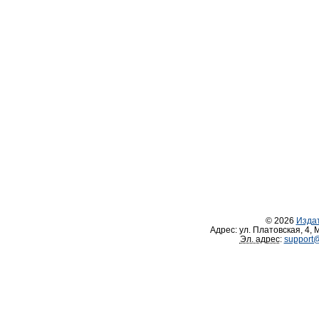
© 2026
Изда
Адрес:
ул. Платовская, 4
,
М
Эл. адрес
:
support@