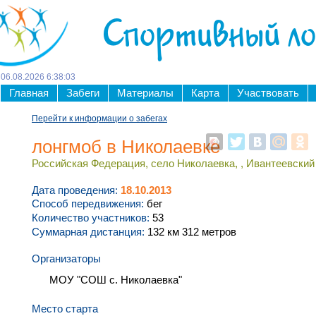
Спортивный л
06
.
08
.
2026
6
:
38
:
03
Главная
Забеги
Материалы
Карта
Участвовать
Перейти к информации о забегах
лонгмоб в Николаевке
Российская Федерация, село Николаевка, , Ивантеевский 
Дата проведения:
18.10.2013
Способ передвижения:
бег
Количество участников:
53
Суммарная дистанция:
132 км 312 метров
Организаторы
МОУ "СОШ с. Николаевка"
Место старта