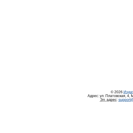
© 2026
Изда
Адрес:
ул. Платовская, 4
,
М
Эл. адрес
:
support@