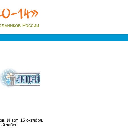
20-14»
ольников России
. И вот, 15 октября,
й забег.