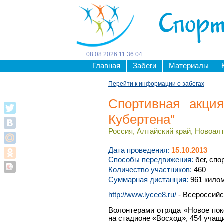
Спорт
08
.
08
.
2026
11
:
36
:
04
Главная
Забеги
Материалы
Перейти к информации о забегах
Спортивная акция
Кубертена"
Россия, Алтайский край, Новоалт
Дата проведения:
15.10.2013
Способы передвижения:
бег, спо
Количество участников:
460
Суммарная дистанция:
961 кило
http://www.lycee8.ru/
- Всероссийс
Волонтерами отряда «Новое поко
на стадионе «Восход», 454 учащ