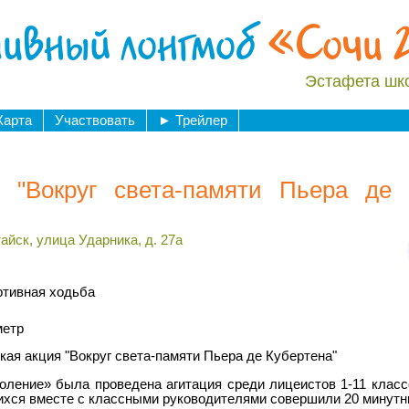
ивный лонгмоб
«Сочи 
Эстафета шк
Карта
Участвовать
►
Трейлер
 "Вокруг света-памяти Пьера де
айск, улица Ударника, д. 27а
ртивная ходьба
метр
кая акция "Вокруг света-памяти Пьера де Кубертена"
ление» была проведена агитация среди лицеистов 1-11 классов
ихся вместе с классными руководителями совершили 20 минутны