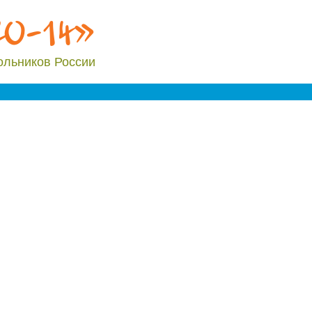
20-14»
ольников России