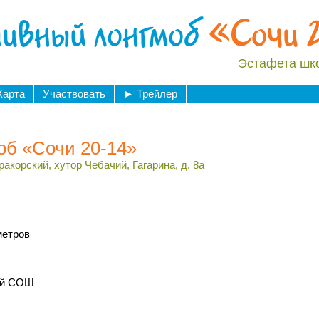
ивный лонгмоб
«Сочи 
Эстафета шк
Карта
Участвовать
►
Трейлер
об «Сочи 20-14»
акорский, хутор Чебачий, Гагарина, д. 8а
метров
ой СОШ