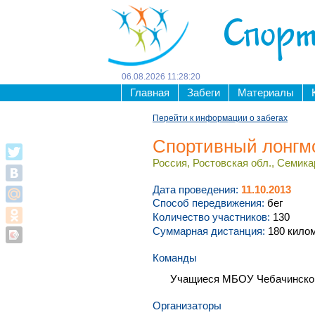
Спорт
06
.
08
.
2026
11
:
28
:
20
Главная
Забеги
Материалы
Перейти к информации о забегах
Спортивный лонгм
Россия, Ростовская обл., Семикар
Дата проведения:
11.10.2013
Способ передвижения:
бег
Количество участников:
130
Суммарная дистанция:
180 кило
Команды
Учащиеся МБОУ Чебачинск
Организаторы