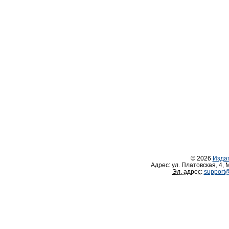
© 2026
Изда
Адрес:
ул. Платовская, 4
,
М
Эл. адрес
:
support@