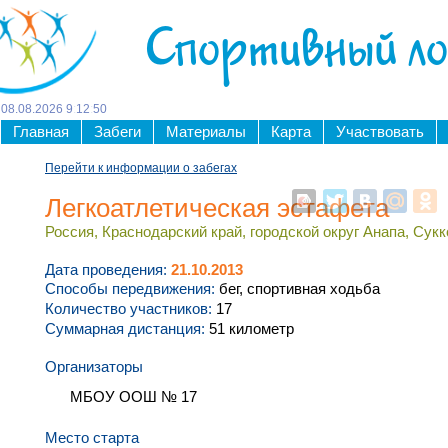
Спортивный л
08
.
08
.
2026
9
:
12
:
50
Главная
Забеги
Материалы
Карта
Участвовать
Перейти к информации о забегах
Легкоатлетическая эстафета
Россия, Краснодарский край, городской округ Анапа, Сукко
Дата проведения:
21.10.2013
Способы передвижения:
бег, спортивная ходьба
Количество участников:
17
Суммарная дистанция:
51 километр
Организаторы
МБОУ ООШ № 17
Место старта