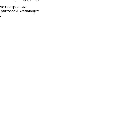
го настроения.
и учителей, желающих
о.