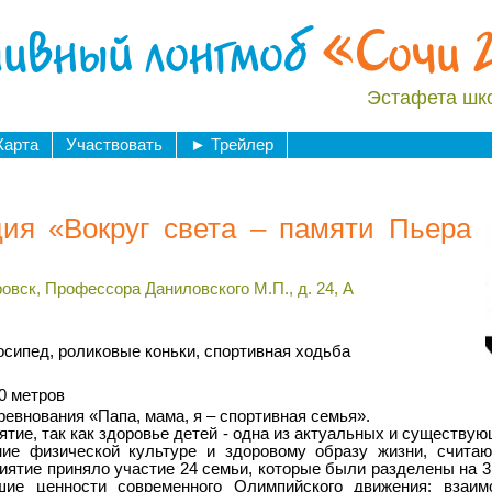
ивный лонгмоб
«Сочи 
Эстафета шк
Карта
Участвовать
►
Трейлер
ция «Вокруг света – памяти Пьера
овск, Профессора Даниловского М.П., д. 24, А
осипед, роликовые коньки, спортивная ходьба
0 метров
соревнования «Папа, мама, я – спортивная семья».
тие, так как здоровье детей - одна из актуальных и существу
ние физической культуре и здоровому образу жизни, считаю
иятие приняло участие 24 семьи, которые были разделены на 3
шие ценности современного Олимпийского движения: взаим