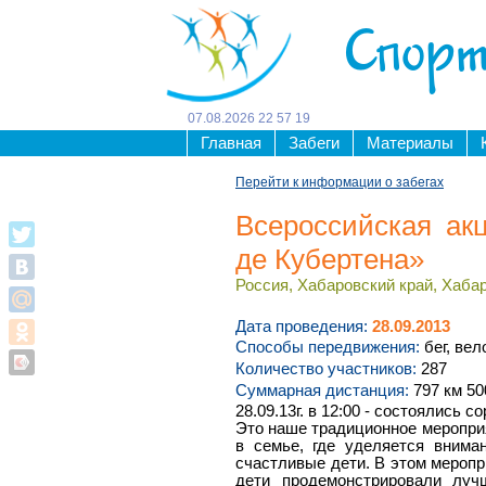
Спорт
07
.
08
.
2026
22
57
19
Главная
Забеги
Материалы
Перейти к информации о забегах
Всероссийская ак
де Кубертена»
Россия, Хабаровский край, Хабар
Дата проведения:
28.09.2013
Способы передвижения:
бег, вел
Количество участников:
287
Суммарная дистанция:
797 км 50
28.09.13г. в 12:00 - состоялись 
Это наше традиционное мероприя
в семье, где уделяется внима
счастливые дети. В этом меропр
дети продемонстрировали луч