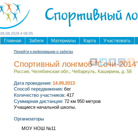
Спортивный л
06
.
08
.
2026
4
:
08
:
06
Главная
Забеги
Материалы
Карта
Участвовать
Перейти к информации о забегах
Спортивный лонгмоб "Сочи-2014
Россия, Челябинская обл., Чебаркуль, Каширина, д. 58
Дата проведения:
14.09.2013
Способ передвижения:
бег
Количество участников:
417
Суммарная дистанция:
72 км 950 метров
Учащиеся начальной школы.
Организаторы
МОУ НОШ №11