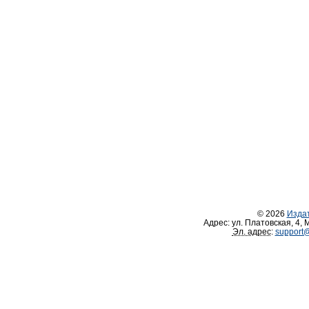
© 2026
Изда
Адрес:
ул. Платовская, 4
,
М
Эл. адрес
:
support@