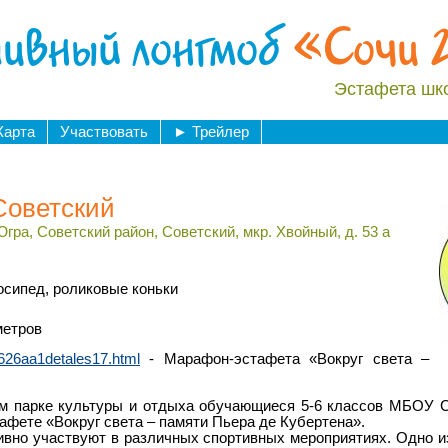
ивный лонгмоб
«Сочи 
Эстафета шк
Карта
Участвовать
►
Трейлер
оветский
ра, Советский район, Советский, мкр. Хвойный, д. 53 а
осипед, роликовые коньки
метров
p626aa1detales17.html
- Марафон-эстафета «Вокруг света –
ском парке культуры и отдыха обучающиеся 5-6 классов МБОУ
афете «Вокруг света – памяти Пьера де Кубертена».
но участвуют в различных спортивных мероприятиях. Одно из