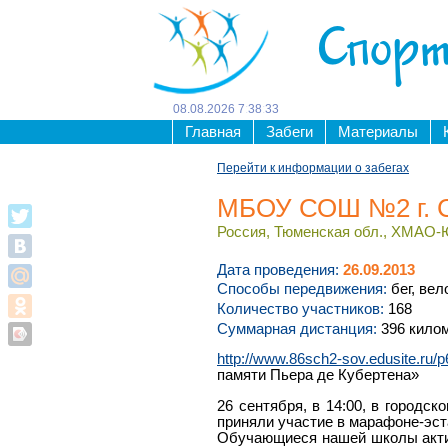
Спорт
08
.
08
.
2026
7
:
38
:
33
Главная
Забеги
Материалы
Перейти к информации о забегах
МБОУ СОШ №2 г. С
Россия, Тюменская обл., ХМАО-Юг
Дата проведения:
26.09.2013
Способы передвижения:
бег, вел
Количество участников:
168
Суммарная дистанция:
396 кило
http://www.86sch2-sov.edusite.ru/
памяти Пьера де Кубертена»
26 сентября, в 14:00, в город
приняли участие в марафоне-эст
Обучающиеся нашей школы актив