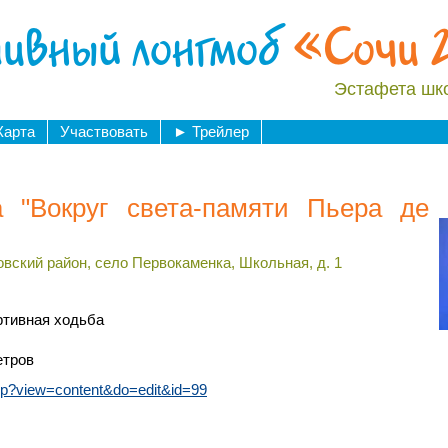
ивный лонгмоб
«Сочи 
Эстафета шк
Карта
Участвовать
►
Трейлер
 "Вокруг света-памяти Пьера де
овский район, село Первокаменка, Школьная, д. 1
ртивная ходьба
етров
.php?view=content&do=edit&id=99