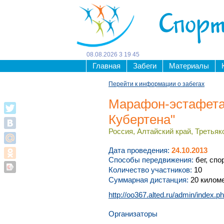
Спорт
08
.
08
.
2026
3
:
19
:
45
Главная
Забеги
Материалы
Перейти к информации о забегах
Марафон-эстафета
Кубертена"
Россия, Алтайский край, Третьяк
Дата проведения:
24.10.2013
Способы передвижения:
бег, спо
Количество участников:
10
Суммарная дистанция:
20 килом
http://oo367.alted.ru/admin/index
Организаторы