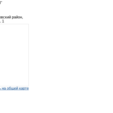
"
овский район,
. 1
 на общей карте