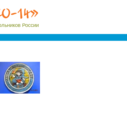
20-14»
ольников России