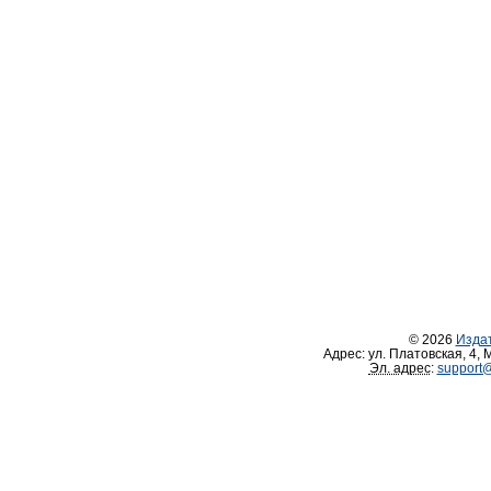
© 2026
Изда
Адрес:
ул. Платовская, 4
,
М
Эл. адрес
:
support@