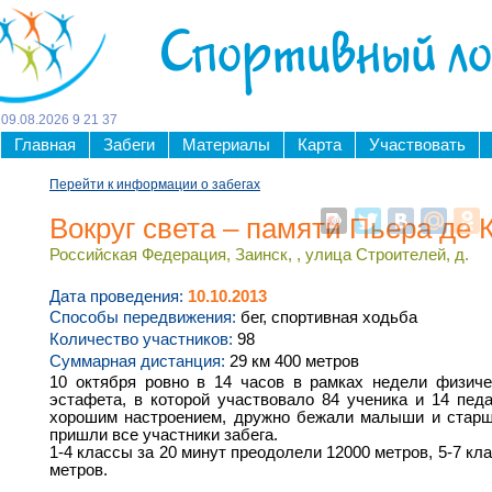
Спортивный л
09
.
08
.
2026
9
:
21
:
38
Главная
Забеги
Материалы
Карта
Участвовать
Перейти к информации о забегах
Вокруг света – памяти Пьера де 
Российская Федерация, Заинск, , улица Строителей, д.
Дата проведения:
10.10.2013
Способы передвижения:
бег, спортивная ходьба
Количество участников:
98
Суммарная дистанция:
29 км 400 метров
10 октября ровно в 14 часов в рамках недели физиче
эстафета, в которой участвовало 84 ученика и 14 педа
хорошим настроением, дружно бежали малыши и старше
пришли все участники забега.
1-4 классы за 20 минут преодолели 12000 метров, 5-7 кла
метров.