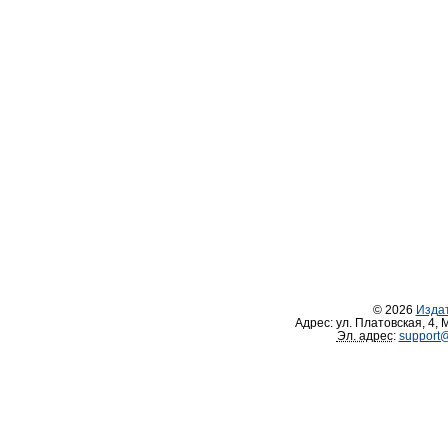
© 2026
Изда
Адрес:
ул. Платовская, 4
,
М
Эл. адрес
:
support@