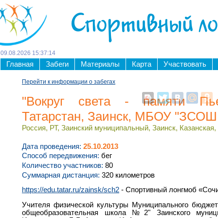
Спортивный л
09
.
08
.
2026
15
:
37
:
15
Главная
Забеги
Материалы
Карта
Участвовать
Перейти к информации о забегах
"Вокруг света - памяти Пь
Татарстан, Заинск, МБОУ "ЗСО
Россия, РТ, Заинский муниципальный, Заинск, Казанская, 
Дата проведения:
25.10.2013
Способ передвижения:
бег
Количество участников:
80
Суммарная дистанция:
320 километров
https://edu.tatar.ru/zainsk/sch2
- Спортивный лонгмоб «Сочи
Учителя физической культуры Муниципального бюджетн
общеобразовательная школа №2" Заинского муницип