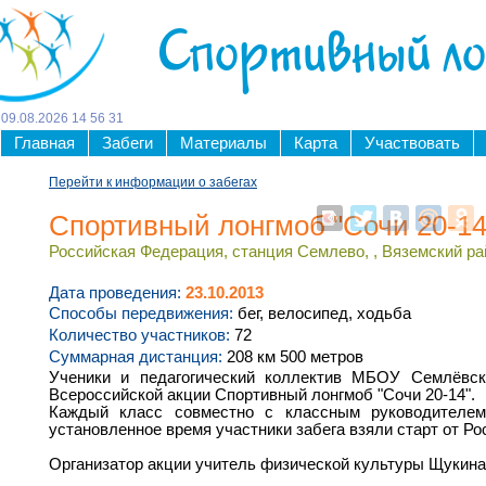
Спортивный л
09
.
08
.
2026
14
:
56
:
32
Главная
Забеги
Материалы
Карта
Участвовать
Перейти к информации о забегах
Спортивный лонгмоб "Сочи 20-14
Российская Федерация, станция Семлево, , Вяземский рай
Дата проведения:
23.10.2013
Способы передвижения:
бег, велосипед, ходьба
Количество участников:
72
Суммарная дистанция:
208 км 500 метров
Ученики и педагогический коллектив МБОУ Семлёв
Всероссийской акции Спортивный лонгмоб "Сочи 20-14".
Каждый класс совместно с классным руководителем
установленное время участники забега взяли старт от Ро
Организатор акции учитель физической культуры Щукина