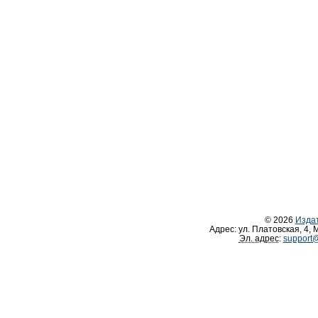
© 2026
Изда
Адрес:
ул. Платовская, 4
,
М
Эл. адрес
:
support@