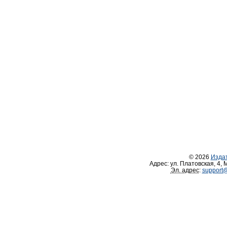
© 2026
Изда
Адрес:
ул. Платовская, 4
,
М
Эл. адрес
:
support@