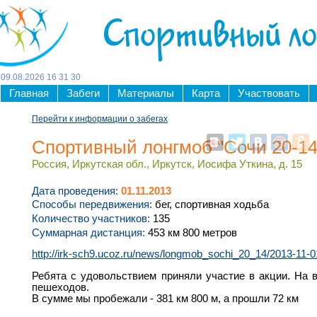
Спортивный л
09
.
08
.
2026
16
:
31
:
30
Главная
Забеги
Материалы
Карта
Участвовать
Перейти к информации о забегах
Спортивный лонгмоб "Сочи 20-14
Россия, Иркутская обл., Иркутск, Иосифа Уткина, д. 15
Дата проведения:
01.11.2013
Способы передвижения:
бег, спортивная ходьба
Количество участников:
135
Суммарная дистанция:
453 км 800 метров
http://irk-sch9.ucoz.ru/news/longmob_sochi_20_14/2013-11-
Ребята с удовольствием приняли участие в акции. На в
пешеходов.
В сумме мы пробежали - 381 км 800 м, а прошли 72 км