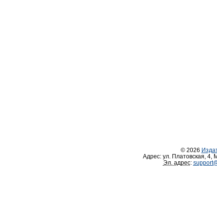
© 2026
Изда
Адрес:
ул. Платовская, 4
,
М
Эл. адрес
:
support@