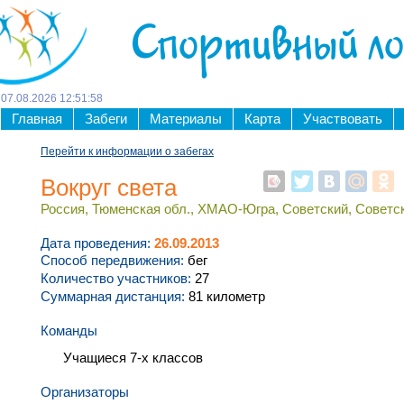
Спортивный л
07
.
08
.
2026
12
:
51
:
58
Главная
Забеги
Материалы
Карта
Участвовать
Перейти к информации о забегах
Вокруг света
Россия, Тюменская обл., ХМАО-Югра, Советский, Советски
Дата проведения:
26.09.2013
Способ передвижения:
бег
Количество участников:
27
Суммарная дистанция:
81 километр
Команды
Учащиеся 7-х классов
Организаторы