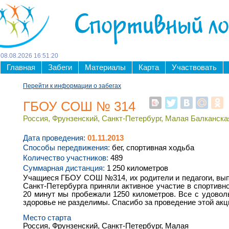
Спортивный л
08
.
08
.
2026
16
:
51
:
20
Главная
Забеги
Материалы
Карта
Участвовать
Перейти к информации о забегах
ГБОУ СОШ № 314
Россия, Фрунзенский, Санкт-Петербург, Малая Балканская
Дата проведения:
01.11.2013
Способы передвижения:
бег, спортивная ходьба
Количество участников:
489
Суммарная дистанция:
1 250 километров
Учащиеся ГБОУ СОШ №314, их родители и педагоги, вып
Санкт-Петербурга приняли активное участие в спортивно
20 минут мы пробежали 1250 километров. Все с удоволь
здоровье не разделимы. Спасибо за проведение этой акц
Место старта
Россия, Фрунзенский, Санкт-Петербург, Малая