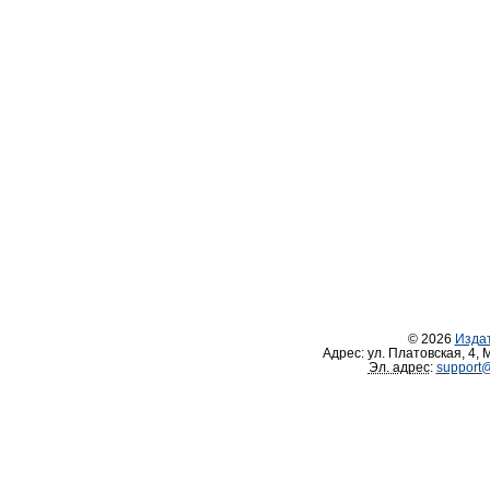
© 2026
Изда
Адрес:
ул. Платовская, 4
,
М
Эл. адрес
:
support@