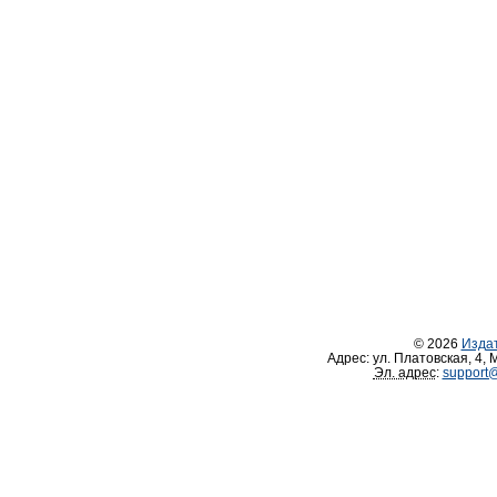
© 2026
Изда
Адрес:
ул. Платовская, 4
,
М
Эл. адрес
:
support@