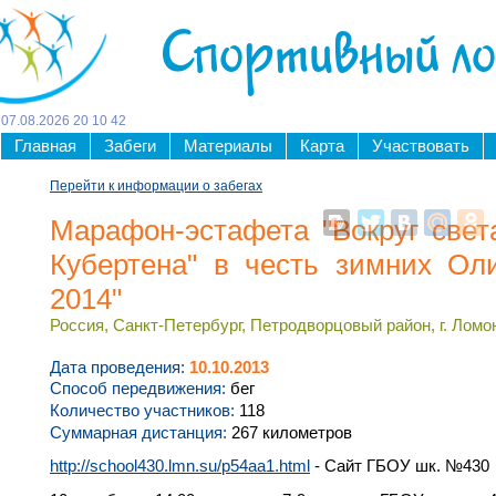
Спортивный л
07
.
08
.
2026
20
:
10
:
42
Главная
Забеги
Материалы
Карта
Участвовать
Перейти к информации о забегах
Марафон-эстафета "Вокруг свет
Кубертена" в честь зимних Ол
2014"
Россия, Санкт-Петербург, Петродворцовый район, г. Ломон
Дата проведения:
10.10.2013
Способ передвижения:
бег
Количество участников:
118
Суммарная дистанция:
267 километров
http://school430.lmn.su/p54aa1.html
- Сайт ГБОУ шк. №430