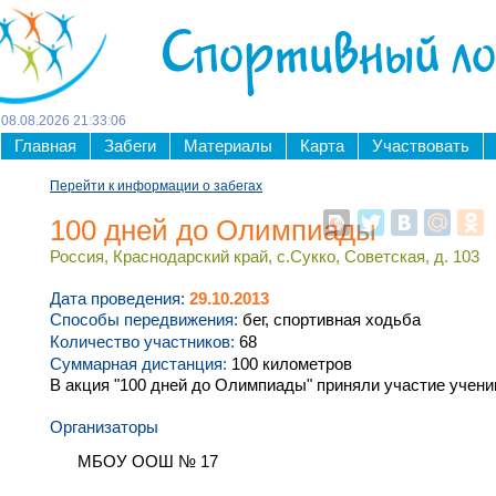
Спортивный л
08
.
08
.
2026
21
:
33
:
06
Главная
Забеги
Материалы
Карта
Участвовать
Перейти к информации о забегах
100 дней до Олимпиады
Россия, Краснодарский край, с.Сукко, Советская, д. 103
Дата проведения:
29.10.2013
Способы передвижения:
бег, спортивная ходьба
Количество участников:
68
Суммарная дистанция:
100 километров
В акция "100 дней до Олимпиады" приняли участие учени
Организаторы
МБОУ ООШ № 17