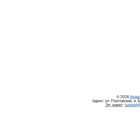
© 2026
Изда
Адрес:
ул. Платовская, 4
,
М
Эл. адрес
:
support@