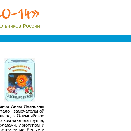
20-14»
ольников России
миной Анны Ивановны
тало замечательной
вклад в Олимпийское
 возглавляла группа,
флагами, логотипом и
ветру синие, белые и