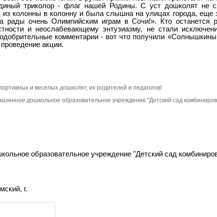
диный триколор - флаг нашей Родины. С уст дошколят не 
а из колонны в колонну и была слышна на улицах города, еще 
та рады очень Олимпийским играм в Сочи!». Кто останется 
остности и неослабевающему энтузиазму, не стали исключен
и одобрительные комментарии - вот что получили «Солнышкин
 проведение акции.
портивных и веселых дошколят, их родителей и педагогов!
казенное дошкольное образовательное учреждение "Детский сад комбиниров
кольное образовательное учреждение "Детский сад комбиниров
ский, г.