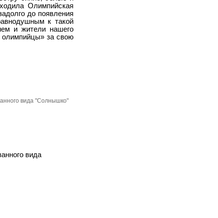
сходила Олимпийская
задолго до появления
равнодушным к такой
ием и жители нашего
ы олимпийцы» за свою
анного вида "Солнышко"
анного вида