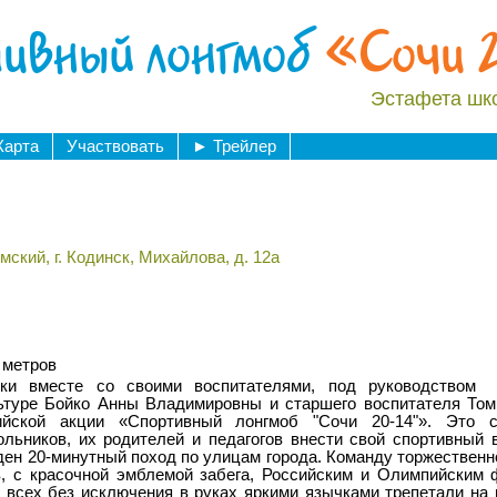
ивный лонгмоб
«Сочи 
Эстафета шк
Карта
Участвовать
►
Трейлер
ский, г. Кодинск, Михайлова, д. 12а
 метров
ки вместе со своими воспитателями, под руководством
льтуре Бойко Анны Владимировны и старшего воспитателя То
ийской акции «Спортивный лонгмоб "Сочи 20-14"». Это с
льников, их родителей и педагогов внести свой спортивный 
ен 20-минутный поход по улицам города. Команду торжественно
в, с красочной эмблемой забега, Российским и Олимпийским 
 всех без исключения в руках яркими язычками трепетали на 