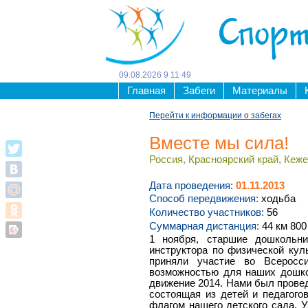
Спорт
09
.
08
.
2026
9
11
49
Главная
Забеги
Материалы
Перейти к информации о забегах
Вместе мы сила!
Россия, Красноярский край, Кежем
Дата проведения:
01.11.2013
Способ передвижения:
ходьба
Количество участников:
56
Суммарная дистанция:
44 км 800
1 ноября, старшие дошкольни
инструктора по физической ку
приняли участие во Всеросс
возможностью для наших дошко
движение 2014. Нами был провед
состоящая из детей и педагого
флагом нашего детского сада. У