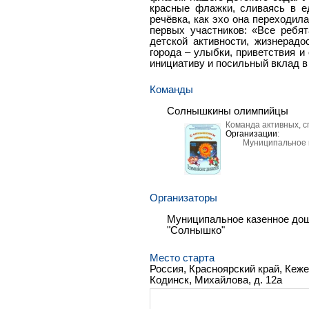
красные флажки, сливаясь в е
речёвка, как эхо она переходил
первых участников: «Все ребя
детской активности, жизнерад
города – улыбки, приветствия 
инициативу и посильный вклад в
Команды
Солнышкины олимпийцы
Команда активных, с
Организации
:
Муниципальное 
Организаторы
Муниципальное казенное дош
"Солнышко"
Место старта
Россия, Красноярский край, Кежем
Кодинск, Михайлова, д. 12а