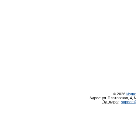
© 2026
Изда
Адрес:
ул. Платовская, 4
,
М
Эл. адрес
:
support@