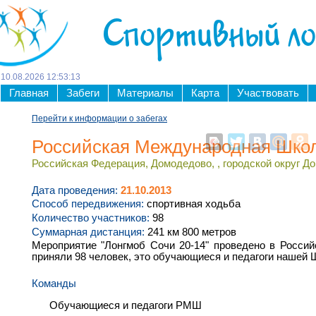
Спортивный л
10
.
08
.
2026
12
:
53
:
13
Главная
Забеги
Материалы
Карта
Участвовать
Перейти к информации о забегах
Российская Международная Шко
Российская Федерация, Домодедово, , городской округ До
Дата проведения:
21.10.2013
Способ передвижения:
спортивная ходьба
Количество участников:
98
Суммарная дистанция:
241 км 800 метров
Мероприятие "Лонгмоб Сочи 20-14" проведено в Росси
приняли 98 человек, это обучающиеся и педагоги нашей 
Команды
Обучающиеся и педагоги РМШ