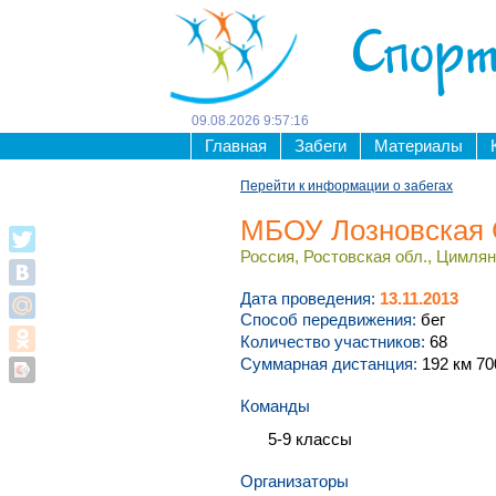
Спорт
09
.
08
.
2026
9
:
57
:
16
Главная
Забеги
Материалы
Перейти к информации о забегах
МБОУ Лозновская
Россия, Ростовская обл., Цимлян
Дата проведения:
13.11.2013
Способ передвижения:
бег
Количество участников:
68
Суммарная дистанция:
192 км 70
Команды
5-9 классы
Организаторы