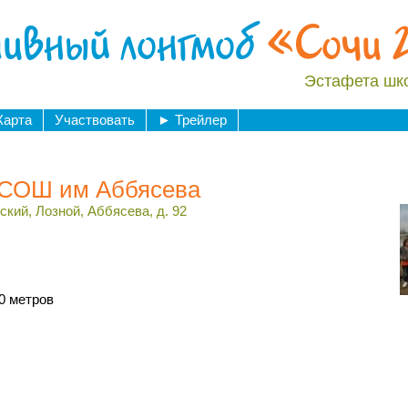
ивный лонгмоб
«Сочи 
Эстафета шк
Карта
Участвовать
►
Трейлер
 СОШ им Аббясева
ский, Лозной, Аббясева, д. 92
0 метров