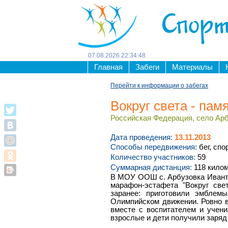
Спорт
07
.
08
.
2026
22
:
34
:
48
Главная
Забеги
Материалы
Перейти к информации о забегах
Вокруг света - пам
Российская Федерация, село Арбу
Дата проведения:
13.11.2013
Способы передвижения:
бег, спо
Количество участников:
59
Суммарная дистанция:
118 кило
В МОУ ООШ с. Арбузовка Иванте
марафон-эстафета "Вокруг све
заранее: приготовили эмблем
Олимпийском движении. Ровно в 
вместе с воспитателем и учен
взрослые и дети получили заряд