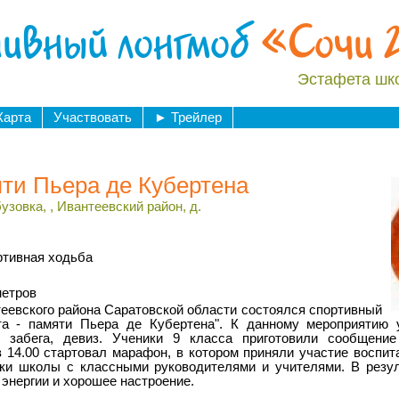
ивный лонгмоб
«Сочи 
Эстафета шк
Карта
Участвовать
►
Трейлер
яти Пьера де Кубертена
зовка, , Ивантеевский район, д.
ртивная ходьба
метров
евского района Саратовской области состоялся спортивный
та - памяти Пьера де Кубертена". К данному мероприятию 
ы забега, девиз. Ученики 9 класса приготовили сообщени
14.00 стартовал марафон, в котором приняли участие воспита
ики школы с классными руководителями и учителями. В резул
 энергии и хорошее настроение.