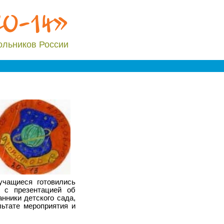
20-14»
ольников России
учащиеся готовились
е с презентацией об
нники детского сада,
ьтате мероприятия и