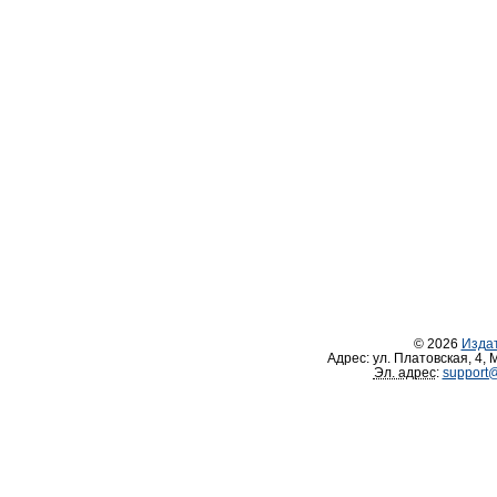
© 2026
Изда
Адрес:
ул. Платовская, 4
,
М
Эл. адрес
:
support@