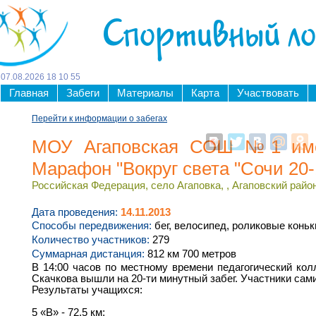
Спортивный л
07
.
08
.
2026
18
:
10
:
56
Главная
Забеги
Материалы
Карта
Участвовать
Перейти к информации о забегах
МОУ Агаповская СОШ №1 имен
Марафон "Вокруг света "Сочи 20-
Российская Федерация, село Агаповка, , Агаповский райо
Дата проведения:
14.11.2013
Способы передвижения:
бег, велосипед, роликовые коньк
Количество участников:
279
Суммарная дистанция:
812 км 700 метров
В 14:00 часов по местному времени педагогический к
Скачкова вышли на 20-ти минутный забег. Участники са
Результаты учащихся:
5 «В» - 72,5 км;