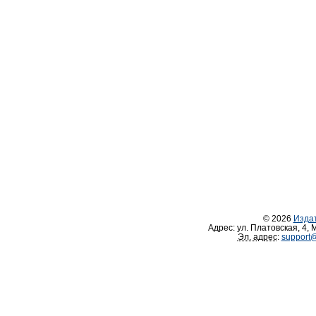
© 2026
Изда
Адрес:
ул. Платовская, 4
,
М
Эл. адрес
:
support@