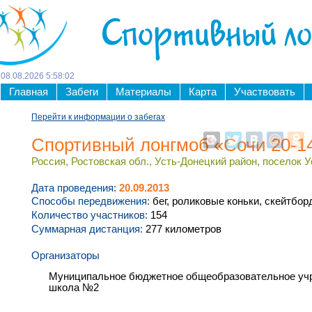
Спортивный л
08
.
08
.
2026
5
:
58
:
03
Главная
Забеги
Материалы
Карта
Участвовать
Перейти к информации о забегах
Спортивный лонгмоб «Сочи 20-1
Россия, Ростовская обл., Усть-Донецкий район, поселок У
Дата проведения:
20.09.2013
Способы передвижения:
бег, роликовые коньки, скейтбор
Количество участников:
154
Суммарная дистанция:
277 километров
Организаторы
Муниципальное бюджетное общеобразовательное учр
школа №2