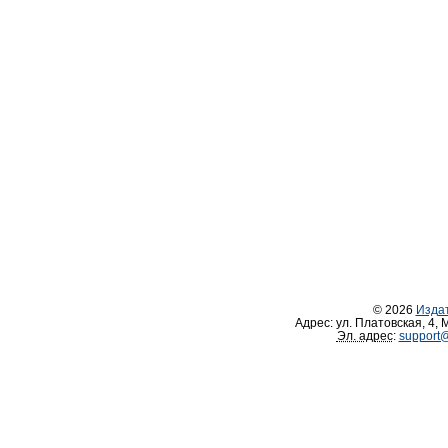
© 2026
Изда
Адрес:
ул. Платовская, 4
,
М
Эл. адрес
:
support@