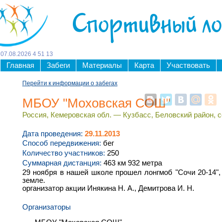
Спортивный л
07
.
08
.
2026
4
:
51
:
14
Главная
Забеги
Материалы
Карта
Участвовать
Перейти к информации о забегах
МБОУ "Моховская СОШ"
Россия, Кемеровская обл. — Кузбасс, Беловский район, с
Дата проведения:
29.11.2013
Способ передвижения:
бег
Количество участников:
250
Суммарная дистанция:
463 км 932 метра
29 ноября в нашей школе прошел лонгмоб "Сочи 20-14"
земле.
организатор акции Инякина Н. А., Демитрова И. Н.
Организаторы