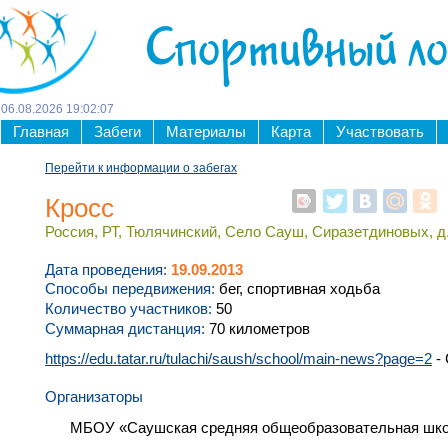
Спортивный л
06
.
08
.
2026
19
:
02
:
07
Главная
Забеги
Материалы
Карта
Участвовать
Перейти к информации о забегах
Кросс
Россия, РТ, Тюлячинский, Село Сауш, Сиразетдиновых, д.
Дата проведения:
19.09.2013
Способы передвижения:
бег, спортивная ходьба
Количество участников:
50
Суммарная дистанция:
70 километров
https://edu.tatar.ru/tulachi/saush/school/main-news?page=2
-
Организаторы
МБОУ «Саушская средняя общеобразовательная школ