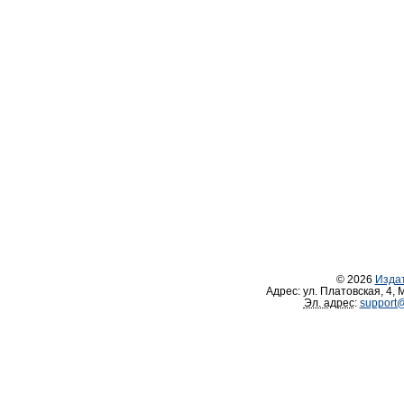
© 2026
Изда
Адрес:
ул. Платовская, 4
,
М
Эл. адрес
:
support@