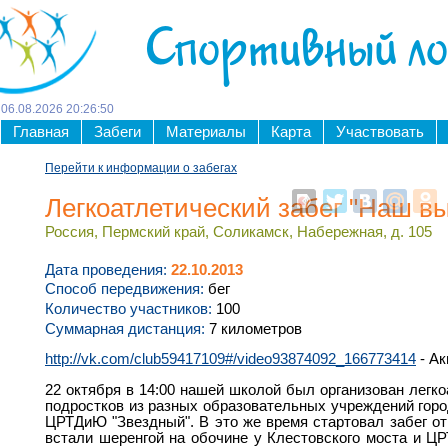
Спортивный л
06
.
08
.
2026
20
:
26
:
51
Главная
Забеги
Материалы
Карта
Участвовать
Перейти к информации о забегах
Легкоатлетический забег "Наш в
Россия, Пермский край, Соликамск, Набережная, д. 105
Дата проведения:
22.10.2013
Способ передвижения:
бег
Количество участников:
100
Суммарная дистанция:
7 километров
http://vk.com/club59417109#/video93874092_166773414
- Ак
22 октября в 14:00 нашей школой был организован легко
подростков из разных образовательных учреждений горо
ЦРТДиЮ "Звездный". В это же время стартовал забег о
встали шеренгой на обочине у Клестовского моста и Ц