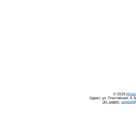
© 2026
Изда
Адрес:
ул. Платовская, 4
,
М
Эл. адрес
:
support@