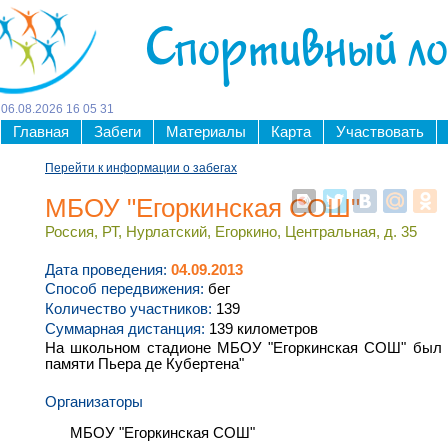
Спортивный л
06
.
08
.
2026
16
:
05
:
32
Главная
Забеги
Материалы
Карта
Участвовать
Перейти к информации о забегах
МБОУ "Егоркинская СОШ"
Россия, РТ, Нурлатский, Егоркино, Центральная, д. 35
Дата проведения:
04.09.2013
Способ передвижения:
бег
Количество участников:
139
Суммарная дистанция:
139 километров
На школьном стадионе МБОУ "Егоркинская СОШ" был да
памяти Пьера де Кубертена"
Организаторы
МБОУ "Егоркинская СОШ"