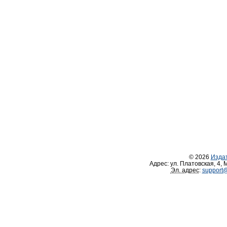
© 2026
Изда
Адрес:
ул. Платовская, 4
,
М
Эл. адрес
:
support@