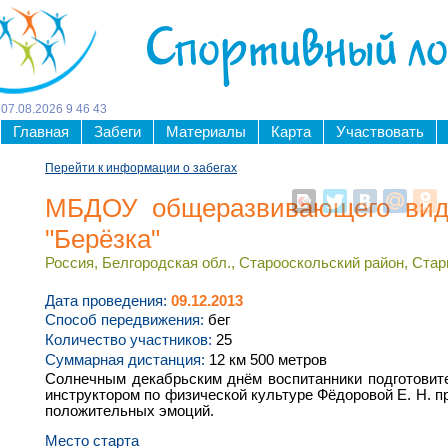
Спортивный л
07
.
08
.
2026
9
46
43
Главная
Забеги
Материалы
Карта
Участвовать
Перейти к информации о забегах
МБДОУ общеразвивающего вид
"Берёзка"
Россия, Белгородская обл., Старооскольский район, Стар
Дата проведения:
09.12.2013
Способ передвижения:
бег
Количество участников:
25
Суммарная дистанция:
12 км 500 метров
Солнечным декабрьским днём воспитанники подготовит
инструктором по физической культуре Фёдоровой Е. Н. п
положительных эмоций.
Место старта