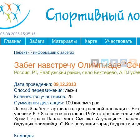
Спортивный л
06
.
08
.
2026
15
:
35
:
15
Главная
Забеги
Материалы
Карта
Участвовать
Перейти к информации о забегах
Забег навстречу Олимпиаде "Соч
Россия, РТ, Елабужский район, село Бехтерево, А.П.Гусева
Дата проведения:
09.12.2013
Способ передвижения:
лыжи
Количество участников:
25
Суммарная дистанция:
100 километров
Лыжный забег стартовал от центральной площади с. Бех
ученики 6-7-8 классов поэтапно. Ребята прошли сельский
Храм Петра и Павла, мост Смычка. А учащиеся началь
будущих олимпийцев". Все получили заряд бодрости и зд
Команды