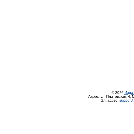
© 2026
Изда
Адрес:
ул. Платовская, 4
,
М
Эл. адрес
:
support@