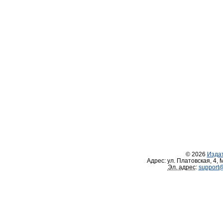
© 2026
Изда
Адрес:
ул. Платовская, 4
,
М
Эл. адрес
:
support@