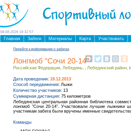
Спортивный л
08
.
08
.
2026
18
:
32
:
58
Главная
Забеги
Материалы
Карта
Участвовать
Перейти к информации о забегах
Лонгмоб "Сочи 20-14"
Российская Федерация, Лебедянь, , Лебедянский район, 
Дата проведения:
18.12.2013
Способ передвижения:
Лыжи
Количество участников:
13
Суммарная дистанция:
75 километров
Лебедянская центральная районная библиотека совме
лонгмоб "Сочи 20-14". Участвовали лучшие лыжники
участникам забега были вручены именные свидетельства
Команды