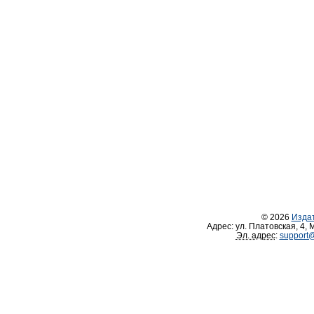
© 2026
Изда
Адрес:
ул. Платовская, 4
,
М
Эл. адрес
:
support@