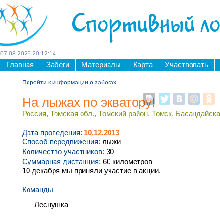
Спортивный л
07
.
08
.
2026
20
:
12
:
15
Главная
Забеги
Материалы
Карта
Участвовать
Перейти к информации о забегах
На лыжах по экватору!
Россия, Томская обл., Томский район, Томск, Басандайская,
Дата проведения:
10.12.2013
Способ передвижения:
лыжи
Количество участников:
30
Суммарная дистанция:
60 километров
10 декабря мы приняли участие в акции.
Команды
Леснушка