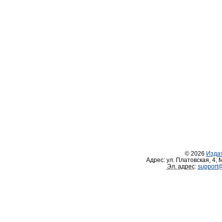
© 2026
Изда
Адрес:
ул. Платовская, 4
,
М
Эл. адрес
:
support@