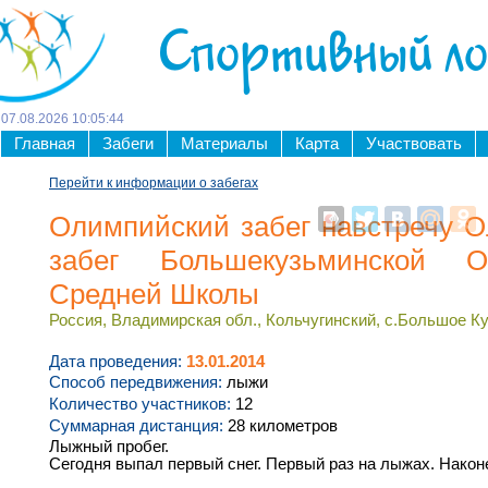
Спортивный л
07
.
08
.
2026
10
:
05
:
45
Главная
Забеги
Материалы
Карта
Участвовать
Перейти к информации о забегах
Олимпийский забег навстречу О
забег Большекузьминской Об
Средней Школы
Россия, Владимирская обл., Кольчугинский, с.Большое Ку
Дата проведения:
13.01.2014
Способ передвижения:
лыжи
Количество участников:
12
Суммарная дистанция:
28 километров
Лыжный пробег.
Сегодня выпал первый снег. Первый раз на лыжах. Након