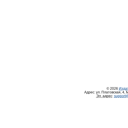
© 2026
Изда
Адрес:
ул. Платовская, 4
,
М
Эл. адрес
:
support@