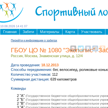
Спортивный л
10
.
08
.
2026
14
:
41
:
08
Главная
Забеги
Материалы
Карта
Участвовать
Перейти к информации о забегах
ГБОУ ЦО № 1080 "Экополис". За
Россия, Москва, Знаменская улица, д. 12/4
Дата проведения:
18.12.2013
Способы передвижения:
бег, велосипед, роликовые коньк
Количество участников:
112
Суммарная дистанция:
639 километров
Команды
2 "А"
(Государственное бюджетное общеобразовательное учреж
2 "Б"
(Государственное бюджетное общеобразовательное учреж
2 "В"
(Государственное бюджетное общеобразовательное учреж
3 "А"
(Государственное бюджетное общеобразовательное учреж