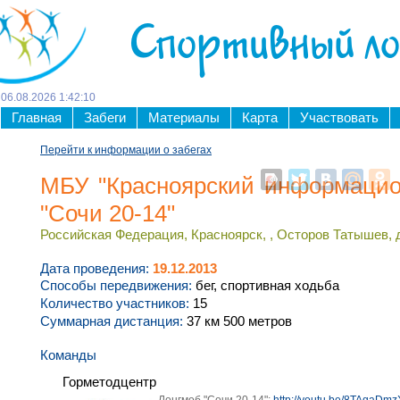
Спортивный л
06
.
08
.
2026
1
:
42
:
11
Главная
Забеги
Материалы
Карта
Участвовать
Перейти к информации о забегах
МБУ "Красноярский информацион
"Сочи 20-14"
Российская Федерация, Красноярск, , Осторов Татышев, 
Дата проведения:
19.12.2013
Способы передвижения:
бег, спортивная ходьба
Количество участников:
15
Суммарная дистанция:
37 км 500 метров
Команды
Горметодцентр
Лонгмоб "Сочи 20-14":
http://youtu.be/8TAqaDm