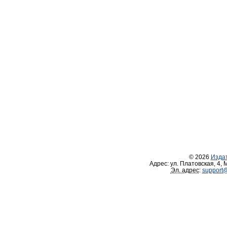
© 2026
Изда
Адрес:
ул. Платовская, 4
,
М
Эл. адрес
:
support@