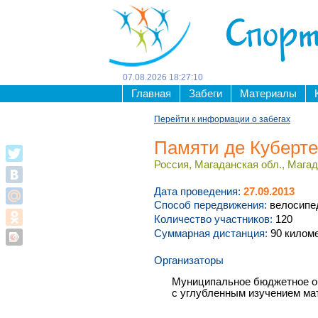
Спорт
07
.
08
.
2026
18
:
27
:
10
Главная
Забеги
Материалы
Перейти к информации о забегах
Памяти де Куберт
Россия, Магаданская обл., Магад
Дата проведения:
27.09.2013
Способ передвижения:
велосипе
Количество участников:
120
Суммарная дистанция:
90 килом
Организаторы
Муниципальное бюджетное о
с углубленным изучением ма