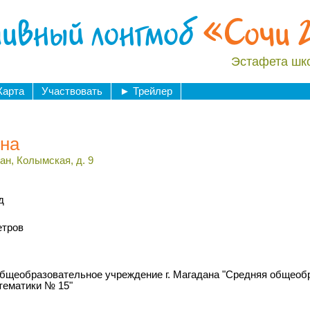
ивный лонгмоб
«Сочи 
Эстафета шк
Карта
Участвовать
►
Трейлер
ена
ан, Колымская, д. 9
д
етров
бщеобразовательное учреждение г. Магадана "Средняя общеоб
тематики № 15"