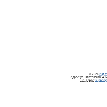
© 2026
Изда
Адрес:
ул. Платовская, 4
,
М
Эл. адрес
:
support@