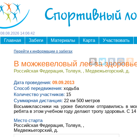
Спортивный л
08
.
08
.
2026
14
:
06
:
43
Главная
Забеги
Материалы
Карта
Участвовать
Перейти к информации о забегах
В можжевеловый лес за здоровь
Российская Федерация, Толвуя, , Медвежьегорский, д.
Дата проведения:
09.09.2013
Способ передвижения:
ходьба
Количество участников:
15
Суммарная дистанция:
22 км 500 метров
Восьмиклассники на уроке биологии отправились в мо
ребята в этом учебном году делают тропу здоровья. С 14
Место старта
Российская Федерация, Толвуя, ,
Медвежьегорский, д.